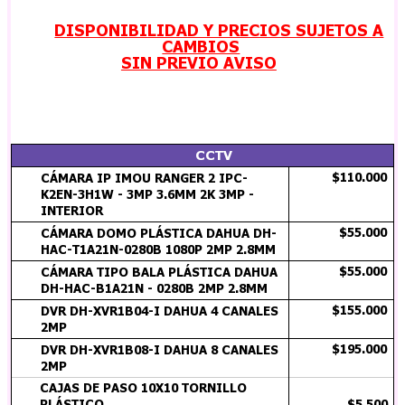
experiencia. Ofrecemos productos innovadores,
calidad garantizada y atención especializada en
todo el país.
Instagram
Facebook
TikTok
WhatsApp
Punto Tecnológico
Contacto
Diario digital
Distribuidores
Listado
Nosotros
Productos
Atención al cliente
Nuestro horario de atención